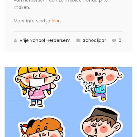
van Herdersem een zonnebloemendorp te
maken.
Meer info vind je
hier
.
Vrije School Herdersem
Schooljaar
0