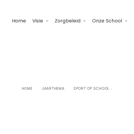
Home
Visie
Zorgbeleid
Onze School
Sport op school 
HOME
JAARTHEMA
SPORT OP SCHOOL …