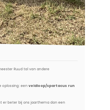
 meester Ruud tal van andere
e oplossing: een
veldloop/spartacus
run
st er beter bij ons jaarthema dan een