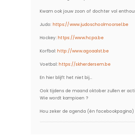
Kwam ook jouw zoon of dochter vol enthous
Judo:
https://www.judoschoolmoorsel.be
Hockey:
https://www.hcpa.be
Korfbal:
http://www.agoaalst.be
Voetbal:
https://skherdersem.be
En hier blijft het niet bij…
Ook tijdens de maand oktober zullen er act
Wie wordt kampioen ?
Hou zeker de agenda (én facebookpagina) i