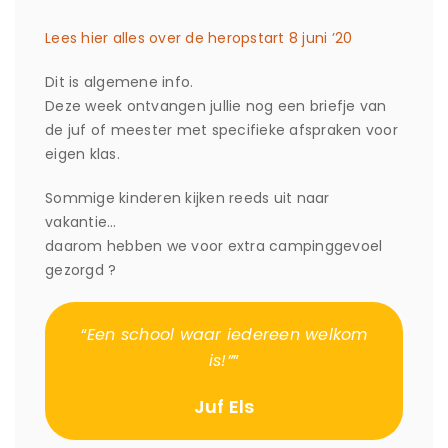
Lees hier alles over de heropstart 8 juni ’20
Dit is algemene info.
Deze week ontvangen jullie nog een briefje van
de juf of meester met specifieke afspraken voor
eigen klas.
Sommige kinderen kijken reeds uit naar
vakantie…
daarom hebben we voor extra campinggevoel
gezorgd ?
“
Een school waar iedereen welkom
is!”
”
Juf Els