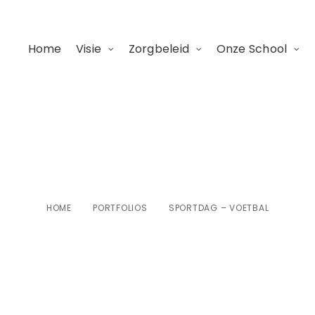
Home
Visie
Zorgbeleid
Onze School
sportdag – voetba
HOME
PORTFOLIOS
SPORTDAG – VOETBAL