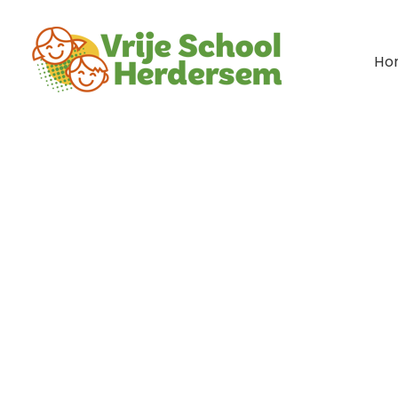
Ho
Het land